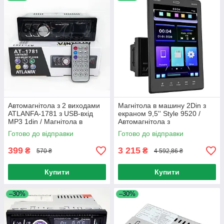
Автомагнітола з 2 виходами
Магнітола в машину 2Din з
ATLANFA-1781 з USB-вхід
екраном 9,5'' Style 9520 /
MP3 1din / Магнітола в
Автомагнітола з
машину з флешкою
вертикальним екраном
Готово до відправки
Готово до відправки
399
3 215
₴
₴
570 ₴
4 592,86 ₴
Купити
Купити
–30%
–30%