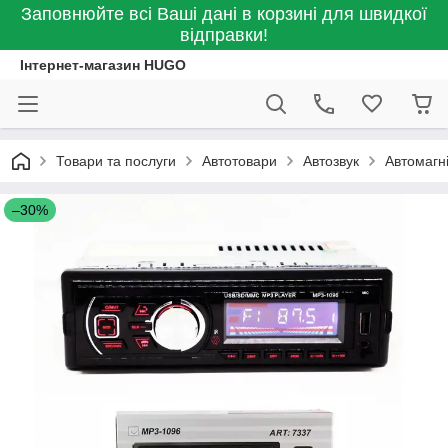
Заповнюйте всі Ваші дані в корзині для швидкої
відправки!
Інтернет-магазин HUGO
Товари та послуги
Автотовари
Автозвук
Автомагн
–30%