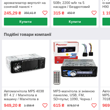
ароматизатор вертоліт на
50Вт, 2200 мАг та 5
із к
сонячній панелі +
насадок / Бездротовий
H90 
парфумована олійка,
пилосос в авто /
реєс
245,29
315
1 1
₴
₴
350,41 ₴
450 ₴
Сріблястий / Пахучка в
Портативний пилосос
екр
авто
Купити
Купити
Подібні товари компанії
Автомагнітола MP5 4038
MP3-магнітола зі знімною
Авто
BT 4.1' / Магнітола в
панеллю, USB, FM,
MP5,
машину / Магнітола в
SD+пульт, 1090, Чорна /
7018
автомобіль
Автомобільна магнітола /
з се
949,20
615
969
₴
₴
1 356 ₴
878,57 ₴
Магнітофон в машину
авто