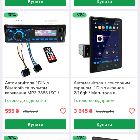
Купити
Купити
–30%
–30%
Автомагнітола 1DIN з
Автомагнітола з сенсорним
Bluetooth та пультом
екраном, 1Din з екраном
керування MP3 3888 ISO /
2/16gb / Магнітола в
Магнітола в машину
автомобіль
Готово до відправки
Готово до відправки
555
3 645
₴
₴
792,86 ₴
5 207,14 ₴
Купити
Купити
–30%
–30%