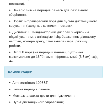
поставки);
Панель: знімна передня панель для безпечного
зберігання;
Порти: інфрачервоний порт для пульта дистанційного
керування (входить в комплект поставки;
Дисплей: LED-індикаторний дисплей з червоним
підсвічуванням, з анімацією і відображенням діапазону,
частоти, номера треку, стан еквалайзера, режиму
роботи;
Usb 2.0 порт (на передній панелі), підтримка
максимально до 16Гб пам'яті фронтальний (3.5мм) вхід
Aux.
Комплектація:
Автомагнітола 1096BT;
Знімна передня панель;
Монтажна шахта дроти для підключення;
Пульт дистанційного управління;