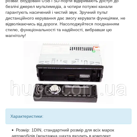
розваг. Вбудовані USB і SD-порти відкривають доступ до
безлічі джерел мультимедіа, а чотири потужні канали
гарантують насичений і чистий звук. Зручний пульт
дистанційного керування дає змогу керувати функціями, не
відволікаючись від дороги. Насолоджуйтеся поєднанням
стилю, функціональності та надійності, вибравши цю
магнітолу!
Характеристики:
Розмір: 1DIN, стандартний розмір для всіх марок
автомобілів (монтажна шахта входить в комплект