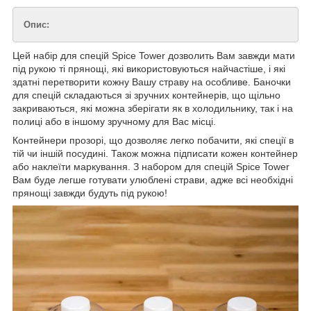
Опис:
Цей набір для спецій Spice Tower дозволить Вам завжди мати
під рукою ті прянощі, які використовуються найчастіше, і які
здатні перетворити кожну Вашу страву на особливе. Баночки
для спецій складаються зі зручних контейнерів, що щільно
закриваються, які можна зберігати як в холодильнику, так і на
полиці або в іншому зручному для Вас місці.
Контейнери прозорі, що дозволяє легко побачити, які спеції в
тій чи іншій посудині. Також можна підписати кожен контейнер
або наклеїти маркування. З набором для спецій Spice Tower
Вам буде легше готувати улюблені страви, адже всі необхідні
прянощі завжди будуть під рукою!