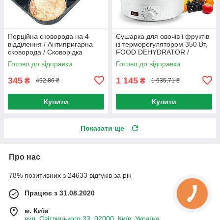
Порційна сковорода на 4
Сушарка для овочів і фруктів
відділення / Антипригарна
із терморегулятором 350 Вт,
сковорода / Сковорідка
FOOD DEHYDRATOR /
кухонна
Сушарка для овочів
Готово до відправки
Готово до відправки
345
1 145
₴
₴
492,86 ₴
1 635,71 ₴
Купити
Купити
Показати ще
Про нас
78% позитивних з 24633 відгуків за рік
Працює з 31.08.2020
м. Київ
вул. Світлицького 33, 02000, Київ, Україна