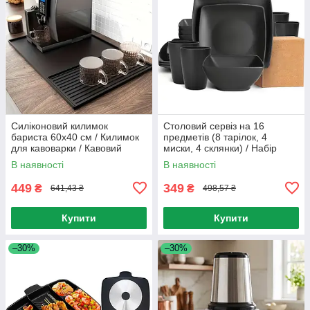
Силіконовий килимок
Столовий сервіз на 16
бариста 60х40 см / Килимок
предметів (8 тарілок, 4
для кавоварки / Кавовий
миски, 4 склянки) / Набір
килимок / Килимок для
посуду із пластику / Набір
В наявності
В наявності
кавоварки
тарілок
449
349
₴
₴
641,43 ₴
498,57 ₴
Купити
Купити
–30%
–30%