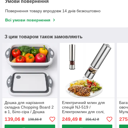
Умови повернення
Повернення товару впродовж 14 днів безкоштовно
Всі умови повернення
З цим товаром також замовляють
Дошка для нарізання
Електричний млин для
Бага
складна Chopping Board 2
спецій NJ-519 /
овоч
в 1, Біло-сіра / Дошка
Електромлин для солі,
Муль
миска кухонна
перцю на батарейках /
та ф
139,06
249,49
275
₴
₴
198,66 ₴
356,42 ₴
Електросільниця
овоч