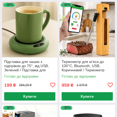
–30%
–30%
Підставка для чашки з
Термометр для м'яса до
підігрівом до 75°, від USB,
100°C, Bluetooth, USB,
Зелений / Підставка для
Коричневий / Термометр
підігріву чашки / Підігрівач
кулінарний / Харчовий
Готово до відправки
Готово до відправки
чашок
термометр / Кухонний
термометр
199
959
₴
₴
284,29 ₴
1 370 ₴
Купити
Купити
–30%
–30%