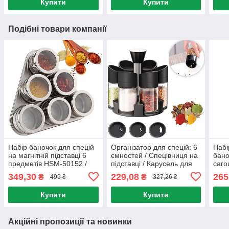
Купити
Купити
Подібні товари компанії
Набір баночок для спецій
Організатор для спецій: 6
Набі
на магнітній підставці 6
ємностей / Спецівниця на
бано
предметів HSM-50152 /
підставці / Карусель для
caro
Комплект магнітних
спецій / Набір ємностей
спец
349,30
229,08
265
₴
₴
499 ₴
327,26 ₴
баночок
для спецій
спец
Купити
Купити
Акційні пропозиції та новинки