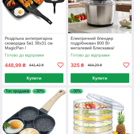
Роздільна антипригарна
Електричний блендер
сковорідка 5в1 38х31 см
подрібнювач 800 Вт
MagicPan /
металевий Блискавка/
Багатофункціональна
Кухонний подрібнювач
Готово до відправки
Готово до відправки
п'ятисекційний сковорідка
мінікомбайн із чашею
448,99
325
₴
₴
641,42 ₴
464,29 ₴
Купити
Купити
Топ продажів
–30%
–30%