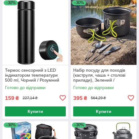
–30%
–30%
Термос сенсорний з LED
Набір посуду для походів
індикатором температури
(каструля, чаша + столові
500 ml, Чорний / Розумний
прилади), Зелений /
термос з датчиком
Туристичний посуд для
Готово до відправки
Готово до відправки
температури
кемпінгу
159
395
₴
₴
227,14 ₴
564,29 ₴
Купити
Купити
–30%
–30%