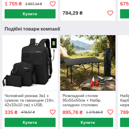
стіл розкладний / Стіл для
персони / Тримісний
Зеле
1 755
675
₴
2 507,14 ₴
кемпінгу
намет
матр
Кили
784,29
₴
Купити
Подібні товари компанії
Чоловічий рюкзак 3в1 з
Розкладний столик
Набі
сумкою та гаманцем (18л,
95х55х50см + Набір
барб
42х33х10 см) з USB,
складних столових
нерж
Чорний / Шкільний рюкзак
приладів 5в1 /
чохл
335
895,76
799
₴
₴
478,57 ₴
1 279,66 ₴
Кемпінговий столик
інст
складний / Туристичний
Купити
Купити
стіл для пікніка