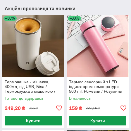
Акційні пропозиції та новинки
–30%
–30%
Термочашка - мішалка,
Термос сенсорний з LED
400мл, від USB, Біла /
індикатором температури
Термокружка з мішалкою /
500 ml, Рожевий / Розумний
Автоматична чашка міксер /
термос з датчиком
Готово до відправки
В наявності
Термокружка для кави
температури
249,20
159
₴
₴
356 ₴
227,14 ₴
Купити
Купити