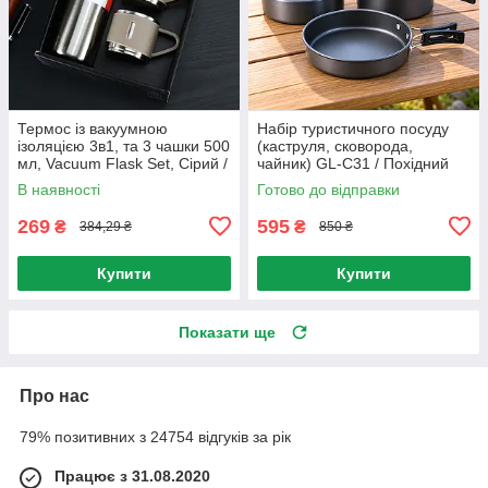
Термос із вакуумною
Набір туристичного посуду
ізоляцією 3в1, та 3 чашки 500
(каструля, сковорода,
мл, Vacuum Flask Set, Сірий /
чайник) GL-C31 / Похідний
Подарунковий набір термос,
набір посуду для кемпінгу
В наявності
Готово до відправки
три чашки
269
595
₴
₴
384,29 ₴
850 ₴
Купити
Купити
Показати ще
Про нас
79% позитивних з 24754 відгуків за рік
Працює з 31.08.2020