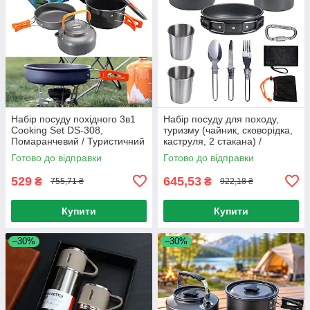
Набір посуду похідного 3в1
Набір посуду для походу,
Cooking Set DS-308,
туризму (чайник, сковорідка,
Помаранчевий / Туристичний
каструля, 2 стакана) /
похідний набір посуду
Туристичний набір посуду
Готово до відправки
Готово до відправки
529
645,53
₴
₴
755,71 ₴
922,18 ₴
Купити
Купити
–30%
–30%