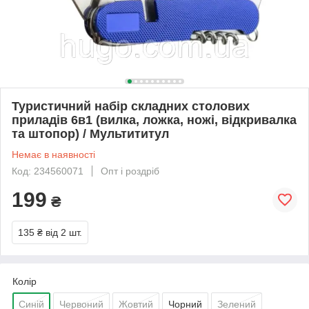
Туристичний набір складних столових
приладів 6в1 (вилка, ложка, ножі, відкривалка
та штопор) / Мультититул
Немає в наявності
Код: 234560071
Опт і роздріб
199
₴
135 ₴
від 2 шт.
Колір
Синій
Червоний
Жовтий
Чорний
Зелений