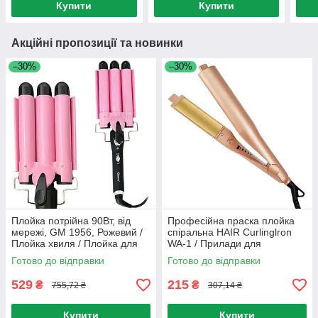
Купити
Купити
Акційні пропозиції та новинки
–30%
–30%
Плойка потрійна 90Вт, від
Професійна праска плойка
мережі, GM 1956, Рожевий /
спіральна HAIR Curlinglron
Плойка хвиля / Плойка для
WA-1 / Прилади для
волосся / Щипці для завивки
укладання волосся
Готово до відправки
Готово до відправки
волосся
529
215
₴
₴
755,72 ₴
307,14 ₴
Купити
Купити