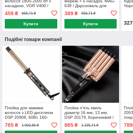
волосся 1800-2000 Вт з
мережі + 5 насадок, MAG-
підс
насадкою, VGR V400 /
638 / Дарсонваль для
Чорн
Потужний фен для
волосся / Імпульсний
дзер
459
389
₴
₴
655,71 ₴
555,71 ₴
укладання волосся
дарсонваль для волосся
косм
327
Купити
Купити
Подібні товари компанії
Плойка для завивки
Плойка п'ять хвиль
Плой
волосся з LED-дисплеєм
діаметр 16 мм, 13 мм,
2053
DSP 20908, 60Вт, 160-
DSP 20179, Коричневий /
покр
230℃ / Плойка хвиля /
Плойка хвиля / Щипці для
Плой
765
865
789
₴
₴
1 092,85 ₴
1 235,71 ₴
Плойка-щипці для завивки
завивки волосся /
щипц
Керамічна плойка