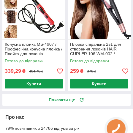
Конусна плойка MS-4907 /
Плойка спіральна 2в1 для
Професійна конусна плойка /
створення локонів HAIR
Плойка для локонів
CURLER 106 WM-002 /
Спіральний випрямляч для
Готово до відправки
Готово до відправки
волосся
339,29
259
₴
₴
484,70 ₴
370 ₴
Купити
Купити
Показати ще
Про нас
79% позитивних з 24786 відгуків за рік