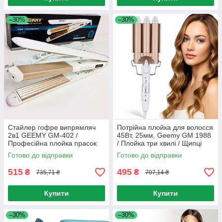
–30%
–30%
Стайлер гофре випрямляч
Потрійна плойка для волосся
2в1 GEEMY GM-402 /
45Вт, 25мм, Geemy GM 1988
Професійна плойка прасок
/ Плойка три хвилі / Щипці
для волосся
для створення хвиль
Готово до відправки
Готово до відправки
515
495
₴
₴
735,71 ₴
707,14 ₴
Купити
Купити
–30%
–30%