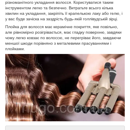
різноманітного укладання волосся. Користуватися таким
інструментом легко та безпечно. Витратьте всього кілька
хвилин на укладання, закріпіть її крапелькою лаку або гелю, і
у вас буде зачіска на заздрість будь-якій голлівудській зірці.
Плойка для волосся має керамічне покриття, яке повільно,
але рівномірно розігрівається, має гладку поверхню, завдяки
чому легко ковзає по волоссю, не перегріває його, завдаючи
меншої шкоди порівняно з металевими прасуваннями і
плойками.