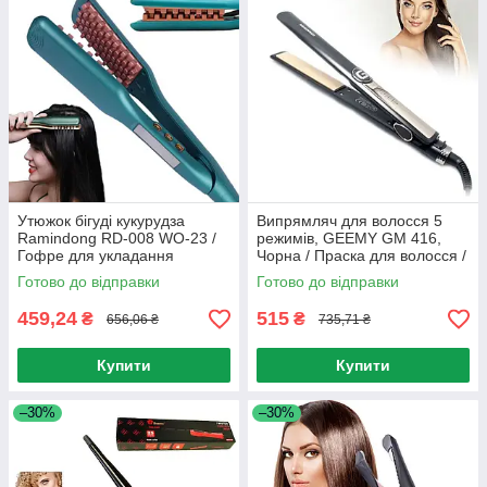
Утюжок бігуді кукурудза
Випрямляч для волосся 5
Ramindong RD-008 WO-23 /
режимів, GEEMY GM 416,
Гофре для укладання
Чорна / Праска для волосся /
волосся
Плойка для волосся
Готово до відправки
Готово до відправки
459,24
515
₴
₴
656,06 ₴
735,71 ₴
Купити
Купити
–30%
–30%