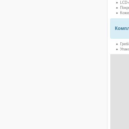
LCD-
Покр
Коже
Компл
Гребі
Упак