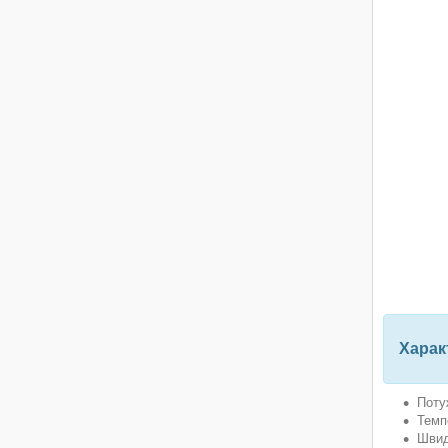
Харак
Поту
Темп
Швид