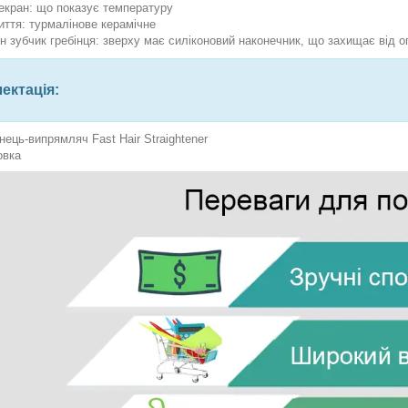
екран: що показує температуру
иття: турмалінове керамічне
н зубчик гребінця: зверху має силіконовий наконечник, що захищає від оп
ектація:
нець-випрямляч Fast Hair Straightener
овка