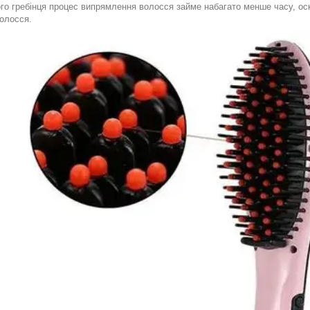
ого гребінця процес випрямлення волосся займе набагато менше часу, ос
волосся.