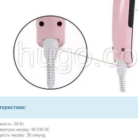
теристики:
жність: 29 Вт
ература нагріву: 80-230 0С
кість нагріву: 30 секунд