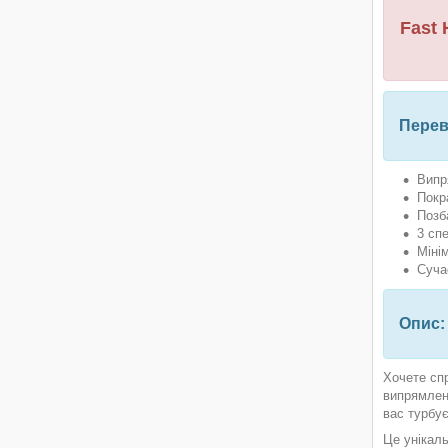
Fast 
Перев
Випр
Покр
Позб
3 сп
Міні
Суча
Опис:
Хочете сп
випрямлен
вас турбує
Це унікаль