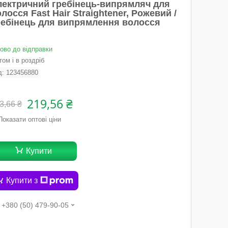
лектричний гребінець-випрямляч для
лосся Fast Hair Straightener, Рожевий /
ребінець для випрямлення волосся
тово до відправки
ом і в роздріб
д:
123456880
219,56 ₴
3,66 ₴
Показати оптові ціни
Купити
Купити з
+380 (50) 479-90-05