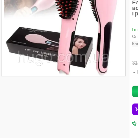
Е
во
Г
Го
Опт
Ко
31