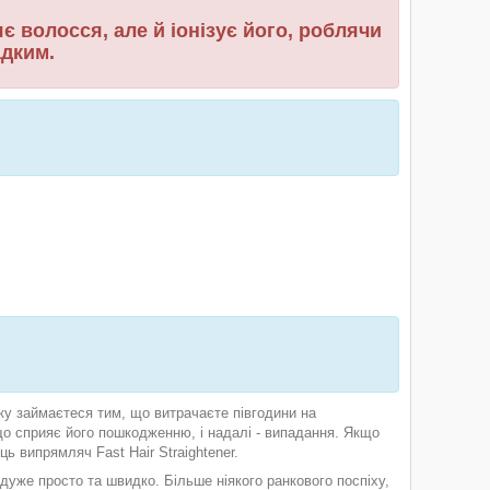
яє волосся, але й іонізує його, роблячи
адким.
ку займаєтеся тим, що витрачаєте півгодини на
о сприяє його пошкодженню, і надалі - випадання. Якщо
 випрямляч Fast Hair Straightener.
уже просто та швидко. Більше ніякого ранкового поспіху,