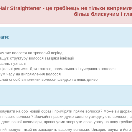
Hair Straightener - це гребінець не тільки випрямл
більш блискучим і гл
аги:
ямляє волосся на тривалий період
ащує структуру волосся завдяки іонізації
авляє пухнасті
еціальні режими! Для тонкого, нормального і кучерявого волосся
мум часу на випрямлення волосся
сний спосіб випрямити волосся швидко та нешкідливо
робувати на собі новий образ і приміряти пряме волосся? Може ви щоран
ня свого волосся? Звичайні праски дуже сильно ушкоджують волосся, щ
 доля вашої шевелюри, пропонуємо звернути свою увагу на нову гребінець
ний продукт, який не зашкодить вашому волоссю. Використовувати його д