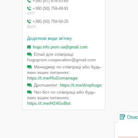
+380 (67) 878-53-65
+380 (50) 759-49-91
ОПТ
+380 (50) 759-50-25
Дроп
hugo.info.prom.ua@gmail.com
Email для співпраці
hugoprom.cooperation@gmail.com
Менеджер по співпраці або будь-
яких інших питаннях
https://t.me/HuGomanage
Дропшипінг
https://t.me/drophugo
Чат-бот по співпраці або будь-
яких інших питаннях
https://t.me/H24GoBot
Опи