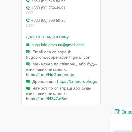
+380 (67) 878-53-65
+380 (50) 759-49-91
ОПТ
+380 (50) 759-50-25
Дроп
hugo.info.prom.ua@gmail.com
Email для співпраці
hugoprom.cooperation@gmail.com
Менеджер по співпраці або будь-
яких інших питаннях
https://t.me/HuGomanage
Дропшипінг
https://t.me/drophugo
Чат-бот по співпраці або будь-
яких інших питаннях
https://t.me/H24GoBot
Опи