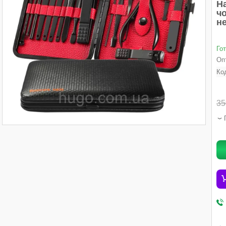
На
чо
не
Го
Опт
Ко
35