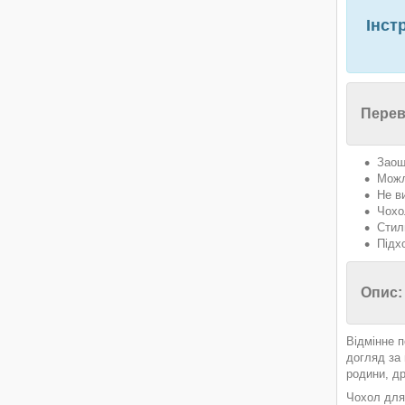
Інст
Перев
Заощ
Можл
Не в
Чохо
Стил
Підх
Опис:
Відмінне п
догляд за
родини, др
Чохол для 