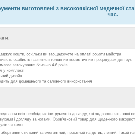
рументи виготовлені з високоякісної медичної ста
час.
аги:
аджує кошти, оскільки ви заощаджуєте на оплаті роботи майстра
ивість особисто навчитися головним косметичним процедурам для рук
имагає заточування близько 4-6 років
л у комплекті
ьний дизайн
одить для домашнього та салонного використання
оєднання всіх необхідних інструментів догляду, які задовольнять ваші о
 вухами і догляду за ногами. Обов'язковий товар для щоденного викорис
узів чи колег.
зберігання стильний та елегантний, приємний на дотик, легкий. Такий наб