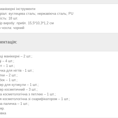
 манікюрні інструменти
ріал: вуглецева сталь; нержавіюча сталь; PU
ість: 18 шт.
р виробу: прибл. 15,5*10,3*1,2 см
р чохла: чорний
ектація:
і манікюрні – 2 шт.;
 – 4 шт.;
т – 1 шт.;
ка для нігтів - 1 шт.;
ки – 2 шт.;
ок – 1 шт.;
ер для кутикули – 1 шт.;
ер косметичний – 3 шт.;
а косметологічна з петлею – 1 шт.;
я косметологічна зі скарифікатором – 1 шт.;
а паличка – 1 шт.;
яр.
овка