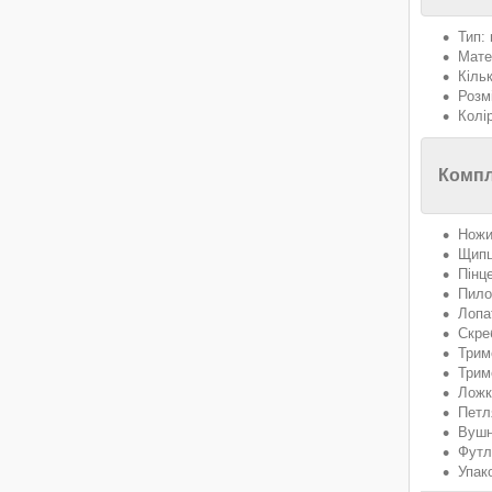
Тип:
Мате
Кільк
Розмі
Колі
Компл
Ножиц
Щипці
Пінце
Пилоч
Лопат
Скреб
Трим
Трим
Ложк
Петл
Вушн
Футл
Упак