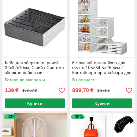
Кейс для зберігання речей
6-ярусний органайзер для
32x32x10см, Сірий / Система
взуття 105×34.5×25.5см /
зберігання білизни
Контейнери-органайзери для
взуття / Коробки для взуття
Готово до відправки
В наявності
139
889,70
₴
₴
198,57 ₴
1 271 ₴
Купити
Купити
–30%
–30%