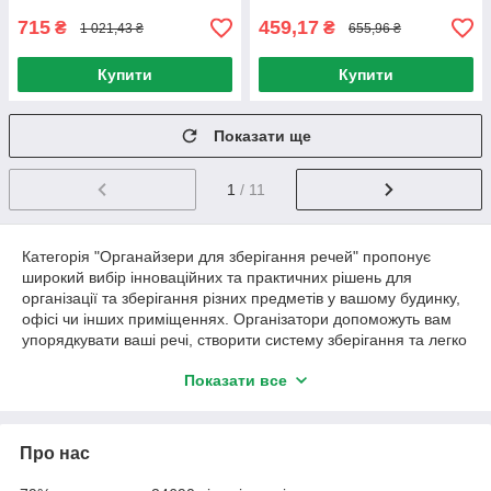
715
459,17
₴
₴
1 021,43 ₴
655,96 ₴
Купити
Купити
Показати ще
1
/ 11
Категорія "Органайзери для зберігання речей" пропонує
широкий вибір інноваційних та практичних рішень для
організації та зберігання різних предметів у вашому будинку,
офісі чи інших приміщеннях. Організатори допоможуть вам
упорядкувати ваші речі, створити систему зберігання та легко
знаходити потрібні предмети у потрібний момент.
Показати все
Органайзери для речей: Наш органайзер для одягу
допоможе вам сортувати та впорядкувати ваш одяг та
аксесуари. Ми пропонуємо різні типи органайзерів,
Про нас
включаючи полиці, ящики, вішалки та сумки-органайзери. Ви
зможете зберігати свої речі вертикально чи горизонтально,