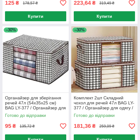
125
223,64
₴
₴
178,57 ₴
319,49 ₴
Купити
Купити
–30%
–30%
Органайзер для зберігання
Комплект 2шт Складний
речей 47л (54х35х25 см)
чохол для речей 47л BAG LY-
BAG LY-377 / Органайзер для
377 / Органайзер для одягу /
білизни / Складний чохол для
Органайзер зберігання для
Готово до відправки
Готово до відправки
речей
речей
95
181,36
₴
₴
135,72 ₴
259,09 ₴
Купити
Купити