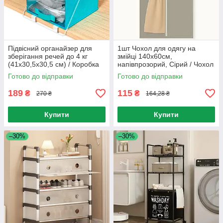
Підвісний органайзер для
1шт Чохол для одягу на
зберігання речей до 4 кг
змійці 140х60см,
(41x30,5x30,5 см) / Коробка
напівпрозорий, Сірий / Чохол
органайзер / Органайзер для
для зберігання одягу /
Готово до відправки
Готово до відправки
одягу
Накидка для одягу
189
115
₴
₴
270 ₴
164,28 ₴
Купити
Купити
–30%
–30%