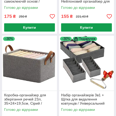
самоклеючій основі /
Нейлоновий органайзер для
Настінний універсальний
нижньої білизни та шкарпеток
Готово до відправки
Готово до відправки
ящик для білизни
175
155
₴
₴
250 ₴
221,43 ₴
Купити
Купити
–30%
–30%
Подарунок
Коробка-органайзер для
Набір органайзерів 3в1 +
зберігання речей 23л,
Щітка для видалення
35×24×19,5см, Сірий /
ковтунців / Універсальний
Органайзер для речей у
органайзер для речей і
Готово до відправки
Готово до відправки
шафу / Кошик для одягу
шкарпеток