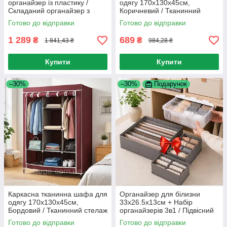
органайзер із пластику /
одягу 170х130х45см,
Складаний органайзер з
Коричневий / Тканинний
відкидною кришкою /
стелаж органайзер для одягу
Готово до відправки
Готово до відправки
Пересувний ящик на
/ Шафа органайзер для
коліщатках
речей
1 289
689
₴
₴
1 841,43 ₴
984,28 ₴
Купити
Купити
–30%
–30%
Подарунок
Каркасна тканинна шафа для
Органайзер для білизни
одягу 170х130х45см,
33х26.5х13см + Набір
Бордовий / Тканинний стелаж
органайзерів 3в1 / Підвісний
органайзер для одягу / Шафа
ораганайзер в шафу /
Готово до відправки
Готово до відправки
органайзер для речей
Органайзер для шкарпеток