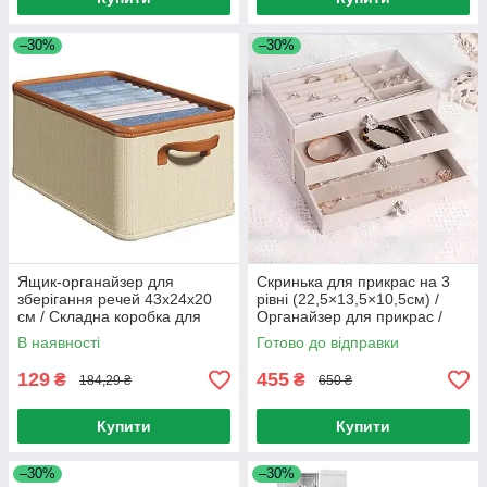
–30%
–30%
Ящик-органайзер для
Скринька для прикрас на 3
зберігання речей 43х24х20
рівні (22,5×13,5×10,5см) /
см / Складна коробка для
Органайзер для прикрас /
зберігання речей
Органайзер для біжутерії
В наявності
Готово до відправки
129
455
₴
₴
184,29 ₴
650 ₴
Купити
Купити
–30%
–30%