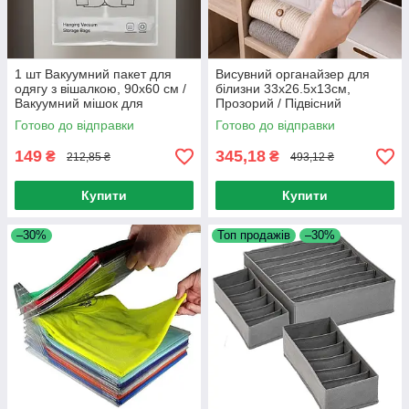
1 шт Вакуумний пакет для
Висувний органайзер для
одягу з вішалкою, 90х60 см /
білизни 33х26.5х13см,
Вакуумний мішок для
Прозорий / Підвісний
зберігання одягу / Вакуумні
ораганайзер в шафу /
Готово до відправки
Готово до відправки
пакети для одягу
Органайзер для шкарпеток
149
345,18
₴
₴
212,85 ₴
493,12 ₴
Купити
Купити
–30%
Топ продажів
–30%