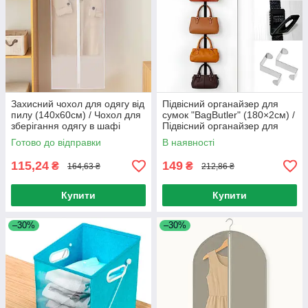
Захисний чохол для одягу від
Підвісний органайзер для
пилу (140х60см) / Чохол для
сумок "BagButler" (180×2см) /
зберігання одягу в шафі
Підвісний органайзер для
речей / Вішалка-тримач для
Готово до відправки
В наявності
аксесуарів
115,24
149
₴
₴
164,63 ₴
212,86 ₴
Купити
Купити
–30%
–30%