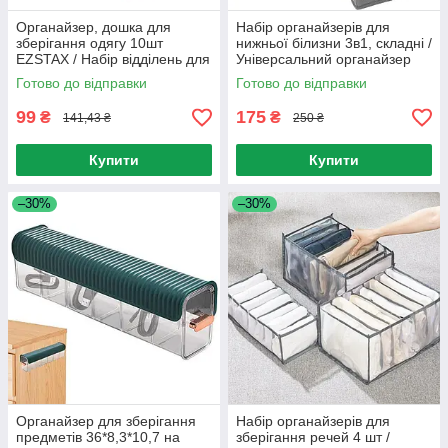
Органайзер, дошка для
Набір органайзерів для
зберігання одягу 10шт
нижньої білизни 3в1, складні /
EZSTAX / Набір відділень для
Універсальний органайзер
одягу, зошит, документів
для речей та шкарпеток
Готово до відправки
Готово до відправки
99
175
₴
₴
141,43 ₴
250 ₴
Купити
Купити
–30%
–30%
Органайзер для зберігання
Набір органайзерів для
предметів 36*8,3*10,7 на
зберігання речей 4 шт /