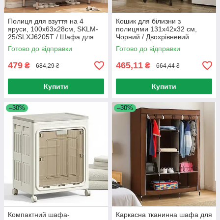
Полиця для взуття на 4
Кошик для білизни з
яруси, 100x63x28см, SKLM-
полицями 131х42х32 см,
25/SLXJ6205T / Шафа для
Чорний / Двохрівневий
взуття / Етажерка для взуття
стелаж у ванну / Стелаж з
Готово до відправки
Готово до відправки
кошиком для білизни
479
465,11
₴
₴
684,29 ₴
664,44 ₴
Купити
Купити
–30%
–30%
Компактний шафа-
Каркасна тканинна шафа для