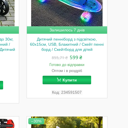
Залишилось 7 днів
о 30кг,
Дитячий пенніборд з підсвіткою,
оний /
60х15см, USB, Блакитний / Скейт пенні
 Дитячий
борд / Скейтборд для дітей
599 ₴
855,71 ₴
Готово до відправки
Оптом і в роздріб
Купити
234591507
–30%