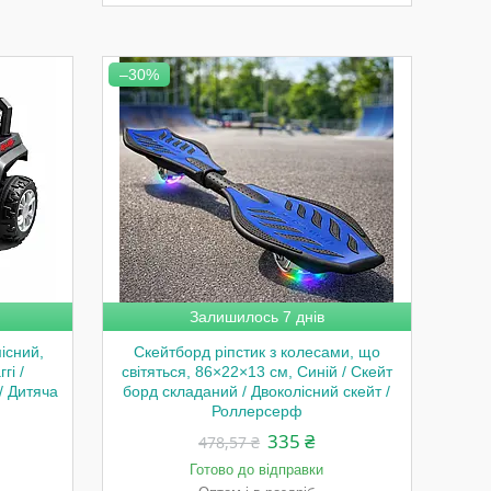
–30%
Залишилось 7 днів
існий,
Скейтборд ріпстик з колесами, що
гі /
світяться, 86×22×13 см, Синій / Скейт
/ Дитяча
борд складаний / Двоколісний скейт /
Роллерсерф
335 ₴
478,57 ₴
Готово до відправки