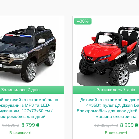
–30%
Залишилось 7 днів
Залишилось 7 днів
ий дитячий електромобіль на
Дитячий електромобіль двом
океруванні з MP3 та LED-
4×35Вт, пульт ДУ, Джип Баг
ічуванням, 127х73х60 см /
Електромобіль для двох дітей 
ектромобіль для дітей
машина електрична
8 799 ₴
8 999 ₴
12 570 ₴
12 855,71 ₴
В наявності
В наявності