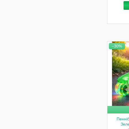
–30%
Пенніб
Зеле