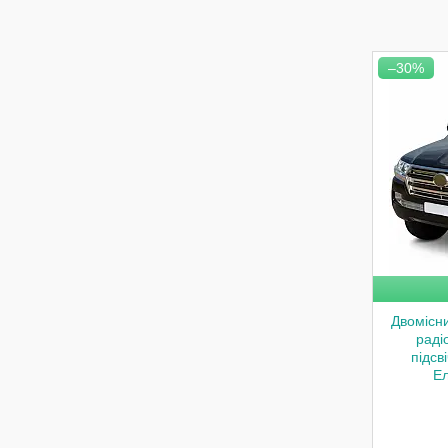
–30%
Двомісн
раді
підсв
Ел