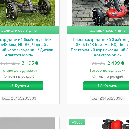
Залишилось 7 днів
Залишилось 7 днів
кар дитячий 6км/год до 50кг,
Електрокар дитячий 3км/год, д
х48.5см, HL-B6, Чорний /
86х54х48.5см, HL-B6, Черв
ний карт складаний / Дитячий
Електричний карт складаний /
електромобіль
електромобіль
3 195 ₴
2 499 ₴
4 564,29 ₴
3 570 ₴
Готово до відправки
Готово до відправки
Оптом і в роздріб
Оптом і в роздріб
Купити
Купити
23459293903
23459293904
–30%