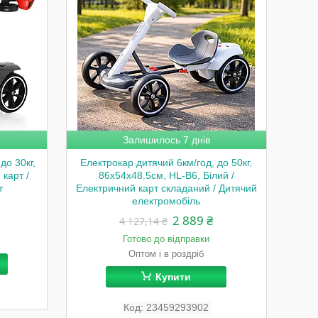
Залишилось 7 днів
до 30кг,
Електрокар дитячий 6км/год, до 50кг,
 карт /
86х54х48.5см, HL-B6, Білий /
т
Електричний карт складаний / Дитячий
електромобіль
2 889 ₴
4 127,14 ₴
Готово до відправки
Оптом і в роздріб
Купити
23459293902