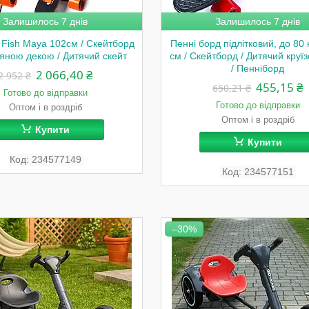
Залишилось 7 днів
Залишилось 7 днів
 Fish Maya 102см / Скейтборд
Пенні борд підлітковий, до 80 
'яною декою / Дитячий скейт
см / Скейтборд / Дитячий круїз
/ Пенніборд
2 066,40 ₴
2 952 ₴
455,15 ₴
650,21 ₴
Готово до відправки
Готово до відправки
Оптом і в роздріб
Оптом і в роздріб
Купити
Купити
234577149
234577151
–30%