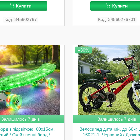
Купити
Купити
345602767
34560276701
–30%
Залишилось 7 днів
Залишилось 7 днів
орд з підсвіткою, 60х15см,
Велосипед дитячий, до 60кг, 
ний / Скейт пенні борд /
16021-1, Червоний / Двокол