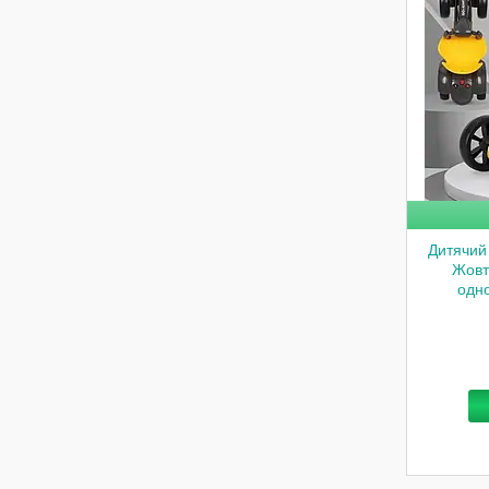
Дитячий 
Жовт
одно