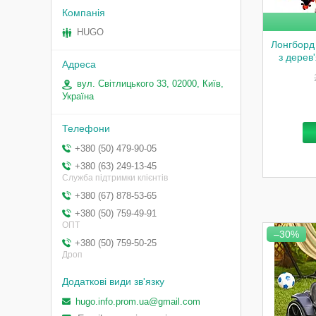
HUGO
Лонгборд
з дерев
вул. Світлицького 33, 02000, Київ,
Україна
+380 (50) 479-90-05
+380 (63) 249-13-45
Служба підтримки клієнтів
+380 (67) 878-53-65
+380 (50) 759-49-91
ОПТ
–30%
+380 (50) 759-50-25
Дроп
hugo.info.prom.ua@gmail.com