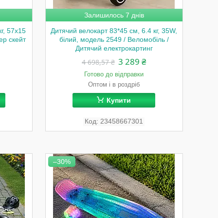
Залишилось 7 днів
кг, 57х15
Дитячий велокарт 83*45 см, 6.4 кг, 35W,
ер скейт
білий, модель 2549 / Веломобіль /
Дитячий електрокартинг
3 289 ₴
4 698,57 ₴
Готово до відправки
Оптом і в роздріб
Купити
23458667301
–30%