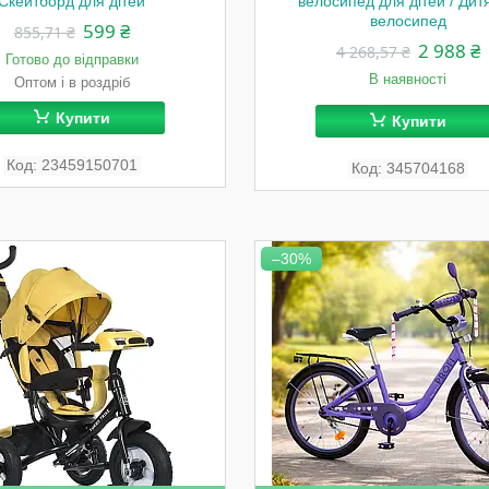
Скейтборд для дітей
велосипед для дітей / Дит
велосипед
599 ₴
855,71 ₴
2 988 ₴
4 268,57 ₴
Готово до відправки
В наявності
Оптом і в роздріб
Купити
Купити
23459150701
345704168
–30%