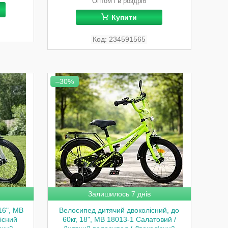
Оптом і в роздріб
Купити
234591565
–30%
Залишилось 7 днів
16", MB
Велосипед дитячий двоколісний, до
існий
60кг, 18", MB 18013-1 Салатовий /