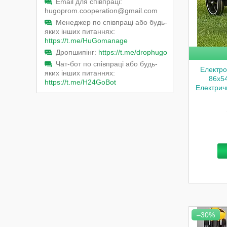
Email для співпраці
hugoprom.cooperation@gmail.com
Менеджер по співпраці або будь-
яких інших питаннях
https://t.me/HuGomanage
Дропшипінг
https://t.me/drophugo
Чат-бот по співпраці або будь-
Електро
яких інших питаннях
86х54
https://t.me/H24GoBot
Електрич
–30%