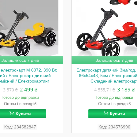
Залишилось 7 днів
Залишилось 7 днів
електрокарт M 6072, 390 Вт,
Електрокарт дитячий 3км/год, 
ий / Електрокарт дитячий
86х54х48, 5см / Електричний
місний / Електрокартинг
Складаний електрокар
2 499 ₴
3 189 ₴
3 570 ₴
4 555,71 ₴
Готово до відправки
Готово до відправки
Оптом і в роздріб
Оптом і в роздріб
Купити
Купити
234582847
234576996