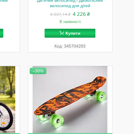
ячий
Дитячий велосипед / Двоколісний
велосипед для дітей
4 226 ₴
6 037,14 ₴
В наявності
Купити
345704283
–30%