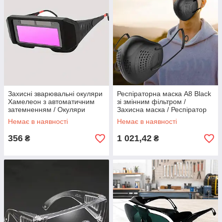
Захисні зварювальні окуляри
Респіраторна маска A8 Black
Хамелеон з автоматичним
зі змінним фільтром /
затемненням / Окуляри
Захисна маска / Респіратор
зварювальника / Окуляри для
Немає в наявності
Немає в наявності
зварювання затемненням
356
1 021,42
₴
₴