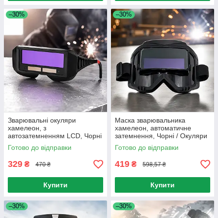
–30%
–30%
Зварювальні окуляри
Маска зварювальника
хамелеон, з
хамелеон, автоматичне
автозатемненням LCD, Чорні
затемнення, Чорні / Окуляри
/ Захист очей для
для зварювання / Захисна
Готово до відправки
Готово до відправки
зварювання / Окуляри для
маска для зварювальних
зварювальника
робіт
329
419
₴
₴
470 ₴
598,57 ₴
Купити
Купити
–30%
–30%