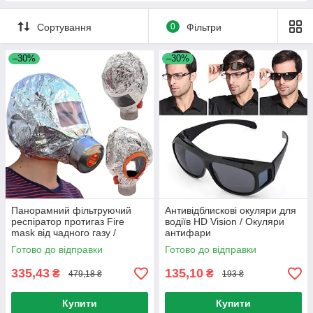
Сортування
0
Фільтри
–30%
–30%
Панорамний фільтруючий
Антивідблискові окуляри для
респіратор протигаз Fire
водіїв HD Vision / Окуляри
mask від чадного газу /
антифари
Протипожежна маска
Готово до відправки
Готово до відправки
335,43
135,10
₴
₴
479,18 ₴
193 ₴
Купити
Купити