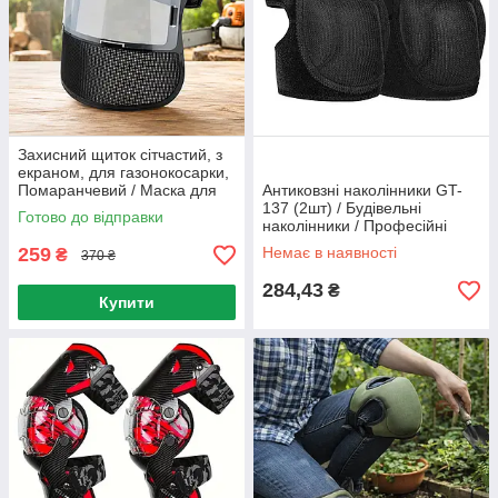
Захисний щиток сітчастий, з
екраном, для газонокосарки,
Помаранчевий / Маска для
Антиковзні наколінники GT-
тримера / Захисний лицьовий
137 (2шт) / Будівельні
Готово до відправки
щиток з сіткою
наколінники / Професійні
наколінники
259
Немає в наявності
₴
370 ₴
284,43
₴
Купити