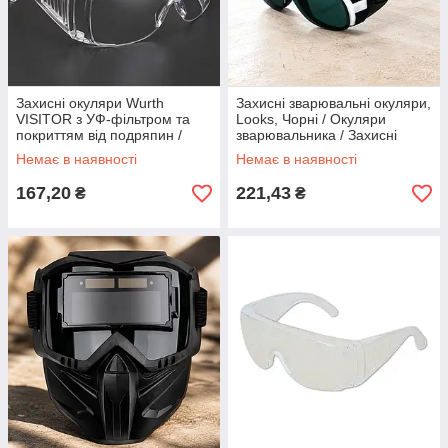
Захисні окуляри Wurth
Захисні зварювальні окуляри,
VISITOR з УФ-фільтром та
Looks, Чорні / Окуляри
покриттям від подряпин /
зварювальника / Захисні
Захисні окуляри / Окуляри
окуляри
Немає в наявності
Немає в наявності
робочі
167,20
221,43
₴
₴