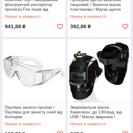
фільтруючий респіратор
лицьовий / Захисна маска
протигаз Fire mask від
пластикова / Маска щиток
чадного газу / Протипожежна
пилозахисний для обличчя
Немає в наявності
Немає в наявності
маска
941,88
392,86
₴
₴
Окуляри захисні прозорі /
Зварювальна маска
Окуляри для захисту очей від
Хамелеон, до 130град, від
болгарки
USB / Маска зварника /
Професійний зварювальний
Немає в наявності
Немає в наявності
шолом