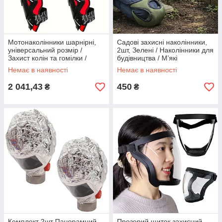
Мотонаколінники шарнірні,
Садові захисні наколінники,
універсальний розмір /
2шт, Зелені / Наколінники для
Захист колін та гомілки /
будівництва / М’які
Брейси / Наколінники для
наколінники для дому
Немає в наявності
Немає в наявності
мотоцикла
2 041,43
450
₴
₴
Комплект 2шт Панорамний
Прозорий щиток захисний