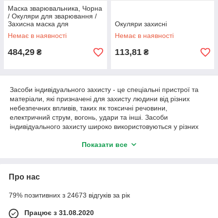
Маска зварювальника, Чорна
/ Окуляри для зварювання /
Захисна маска для
Окуляри захисні
зварювальних робіт /
Немає в наявності
Немає в наявності
Окуляри-маска
зварювальника
484,29
113,81
₴
₴
Засоби індивідуального захисту - це спеціальні пристрої та
матеріали, які призначені для захисту людини від різних
небезпечних впливів, таких як токсичні речовини,
електричний струм, вогонь, удари та інші. Засоби
індивідуального захисту широко використовуються у різних
галузях промисловості, будівництві, медицині, лісовому
Показати все
господарстві, а також у побуті.
Засоби захисту органів дихання:
в категорії
представлені такі товари: маска протигаз, протигаз
Про нас
маска, захисна маска протигаз, панорамні протигази
— наша група товарів пропонує захисні маски, які
79% позитивних з 24673 відгуків за рік
поєднують у собі функції обох засобів захисту. Ці маски
забезпечують захист дихальної системи та очей від
Працює з 31.08.2020
різних небезпек, таких як шкідливі гази, пил, аерозолі