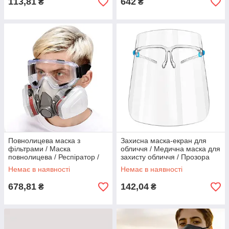
113,81
642
₴
₴
Повнолицева маска з
Захисна маска-екран для
фільтрами / Маска
обличчя / Медична маска для
повнолицева / Респіратор /
захисту обличчя / Прозора
Багаторазова маска для
маска з окулярами
Немає в наявності
Немає в наявності
обличчя
678,81
142,04
₴
₴