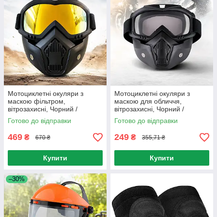
Мотоциклетні окуляри з
Мотоциклетні окуляри з
маскою фільтром,
маскою для обличчя,
вітрозахисні, Чорний /
вітрозахисні, Чорний /
Кросові окуляри для шолома
Окуляри для мотокросу /
Готово до відправки
Готово до відправки
/ Маска для сноуборда
Захисна маска для
сноуборду
469
249
₴
₴
670 ₴
355,71 ₴
Купити
Купити
–30%