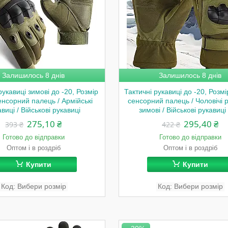
Залишилось 8 днів
Залишилось 8 днів
рукавиці зимові до -20, Розмір
Тактичні рукавиці до -20, Розм
енсорний палець / Армійські
сенсорний палець / Чоловічі 
виці / Військові рукавиці
зимові / Військові рукавиц
275,10 ₴
295,40 ₴
393 ₴
422 ₴
Готово до відправки
Готово до відправки
Оптом і в роздріб
Оптом і в роздріб
Купити
Купити
Вибери розмір
Вибери розмір