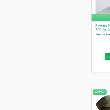
Зимова б
300г/м, 
Тепла ба
–30%