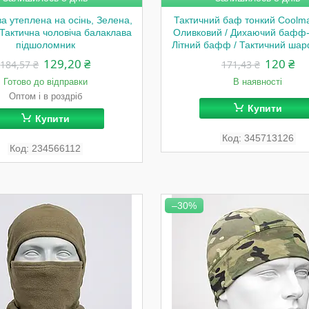
а утеплена на осінь, Зелена,
Тактичний баф тонкий Coolma
/ Тактична чоловіча балаклава
Оливковий / Дихаючий бафф
підшоломник
Літний бафф / Тактичний шар
129,20 ₴
120 ₴
184,57 ₴
171,43 ₴
Готово до відправки
В наявності
Оптом і в роздріб
Купити
Купити
345713126
234566112
–30%