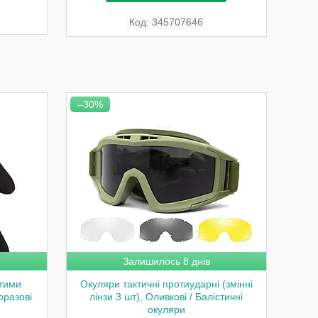
345707646
–30%
Залишилось 8 днів
итими
Окуляри тактичні протиударні (змінні
оразові
лінзи 3 шт), Оливкові / Балістичні
окуляри