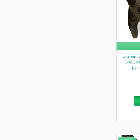
Тактичні 
L-XL, с
рука