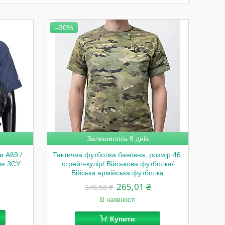
–30%
Залишилось 8 днів
и A69 /
Тактична футболка бавовна, розмір 46,
ля ЗСУ
стрейч-кулір/ Військова футболка/
Війська армійська футболка
265,01 ₴
378,58 ₴
В наявності
Купити