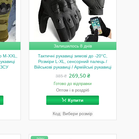
Залишилось 8 днів
ір M-XХL,
Тактичні рукавиці зимові до -20°C,
рукавиці
Розміри L-XL, сенсорний палець /
і ЗСУ
Військові рукавиці / Армійські рукавиці
269,50 ₴
385 ₴
Готово до відправки
Оптом і в роздріб
Купити
Вибери розмір