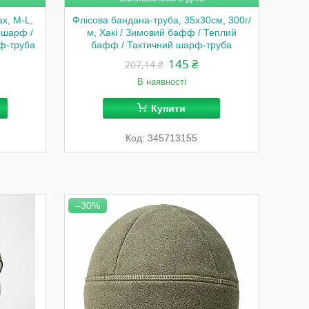
x, M-L,
Флісова бандана-труба, 35х30см, 300г/
-шарф /
м, Хакі / Зимовий бафф / Теплий
ф-труба
бафф / Тактичний шарф-труба
145 ₴
207,14 ₴
В наявності
Купити
345713155
–30%