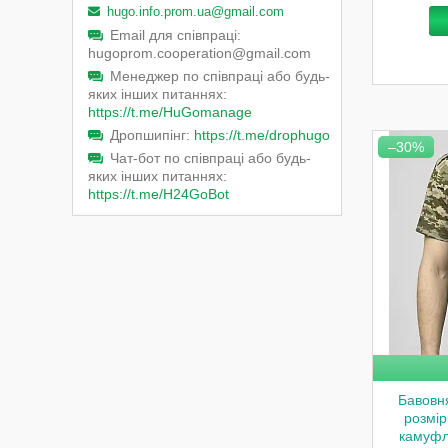
hugo.info.prom.ua@gmail.com
Email для співпраці
hugoprom.cooperation@gmail.com
Менеджер по співпраці або будь-
яких інших питаннях
https://t.me/HuGomanage
Дропшипінг
https://t.me/drophugo
–30%
Чат-бот по співпраці або будь-
яких інших питаннях
https://t.me/H24GoBot
Бавовня
розмір
камуфл