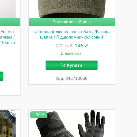
Залишилось 8 днів
 Розмір
Тактична флісова шапка Хакі / Флісова
тикам /
шапка / Підшоломник флісовий
/ Шапка
145 ₴
207,14 ₴
В наявності
Купити
345713068
–30%