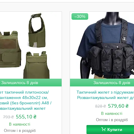
–30%
Залишилось 8 днів
Залишилось 8 днів
т тактичний плитоноска/
Тактичний жилет з підсумкам
антаження 48х30х22 см,
Розвантажувальний жилет д
овий (без бронепліт) A48 /
579,60 ₴
828 ₴
звантажувальний жилет
В наявності
555,10 ₴
793 ₴
Оптом і в роздріб
В наявності
Купити
Оптом і в роздріб