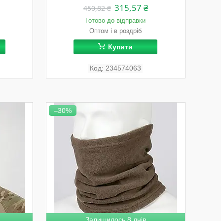
315,57 ₴
450,82 ₴
Готово до відправки
Оптом і в роздріб
Купити
234574063
–30%
Залишилось 8 днів