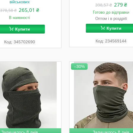
військових
279 ₴
398,57 ₴
265,01 ₴
378,58 ₴
Готово до відправки
В наявності
Оптом і в роздріб
Купити
Купити
234569144
345702690
–30%
Залишилось 8 днів
Залишилось 8 днів