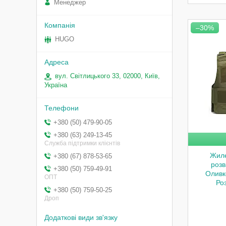
Менеджер
–30%
HUGO
вул. Світлицького 33, 02000, Київ,
Україна
+380 (50) 479-90-05
+380 (63) 249-13-45
Служба підтримки клієнтів
Жиле
+380 (67) 878-53-65
розв
+380 (50) 759-49-91
Оливк
ОПТ
Ро
+380 (50) 759-50-25
Дроп