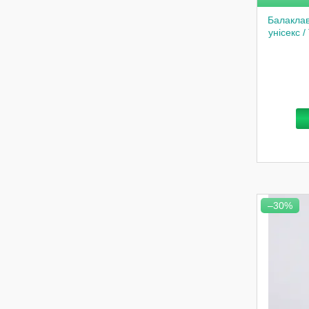
Балаклав
унісекс 
–30%