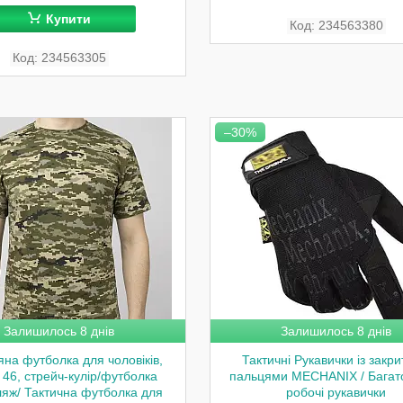
Купити
234563380
234563305
–30%
Залишилось 8 днів
Залишилось 8 днів
на футболка для чоловіків,
Тактичні Рукавички із закр
 46, стрейч-кулір/футболка
пальцями MECHANIX / Багат
яж/ Тактична футболка для
робочі рукавички