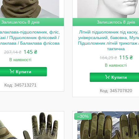
Залишилось 8 днів
Залишилось 8 днів
алаклава-підшоломник, фліс,
Літній підшоломник під каску,
Хакі / Підшоломник флісовий /
універсальний, бавовна, Муль
лаклава / Балаклава флісова
Підшоломник літній трикотаж 
тактична
145 ₴
207,14 ₴
115 ₴
164,29 ₴
В наявності
В наявності
Купити
Купити
345713271
345707820
–30%