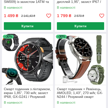
SW009) із захистом 1ATM та
дисплей 1,95", захист IP67 /
можливістю дзвонити /
Розумний смарт-годинник
В наявності
В наявності
Смарт-годинник з підтримкою
DaFit
1 499
1 799
₴
₴
2 141,43 ₴
2 570 ₴
Купити
Купити
–30%
–30%
Смарт годинник з ліхтариком,
Смарт годинник + Ремінець,
екран 1,85", 730 мАг, захист
AMOLED, 1,43", 270 мАг, GX-
IP68, GX-G241 / Розумний
N244 / Розумний смарт
смарт годинник / Смарт
годинник / Смарт годинник на
В наявності
В наявності
годинник на руку
руку