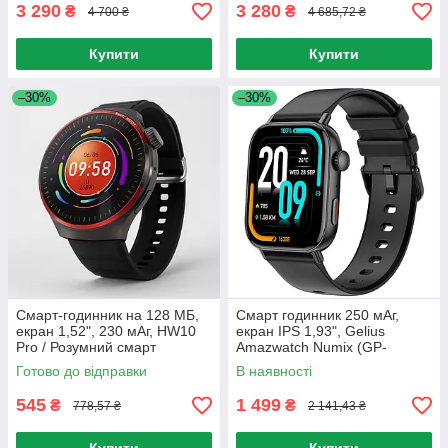
3 290
3 280
₴
₴
4 700 ₴
4 685,72 ₴
Купити
Купити
–30%
–30%
Смарт-годинник на 128 МБ,
Смарт годинник 250 мАг,
екран 1,52", 230 мАг, HW10
екран IPS 1,93", Gelius
Pro / Розумний смарт
Amazwatch Numix (GP-
годинник / Наручний
SW009) Black / Розумний
Готово до відправки
В наявності
годинник
годинник / Наручний
годинник
545
1 499
₴
₴
778,57 ₴
2 141,43 ₴