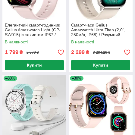
Елегантний смарт-годинник
Смарт-часи Gelius
Gelius Amazwatch Light (GP-
Amazwatch Ultra Titan (2,0",
SW015) із захистом IP67 /
250мАг, IP68) / Розумний
Смарт-годинник з підтримкою
годинник / Годинник
В наявності
В наявності
DaFit
водонепроникний
1 799
2 299
₴
₴
2 570 ₴
3 284,29 ₴
Купити
Купити
–30%
–30%