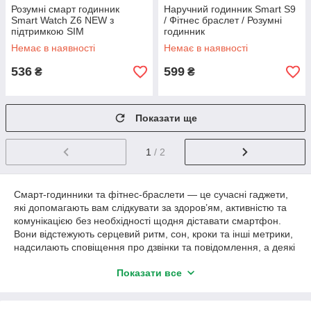
Розумні смарт годинник
Наручний годинник Smart S9
Smart Watch Z6 NEW з
/ Фітнес браслет / Розумні
підтримкою SIM
годинник
Немає в наявності
Немає в наявності
536
599
₴
₴
Показати ще
1
/ 2
Смарт-годинники та фітнес-браслети — це сучасні гаджети,
які допомагають вам слідкувати за здоров’ям, активністю та
комунікацією без необхідності щодня діставати смартфон.
Вони відстежують серцевий ритм, сон, кроки та інші метрики,
надсилають сповіщення про дзвінки та повідомлення, а деякі
моделі навіть підтримують GPS, управління музикою та
Показати все
функції «розумного дому». Обирайте між компактним
браслетом чи багатофункціональним годинником відповідно
до стилю і потреб.