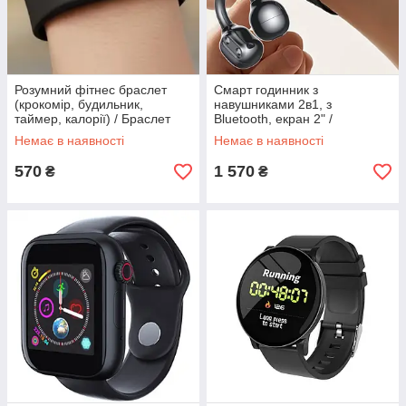
Розумний фітнес браслет
Смарт годинник з
(крокомір, будильник,
навушниками 2в1, з
таймер, калорії) / Браслет
Bluetooth, екран 2" /
будильник
Розумний годинник на руку /
Немає в наявності
Немає в наявності
Наручний фітнес годинник
570
1 570
₴
₴