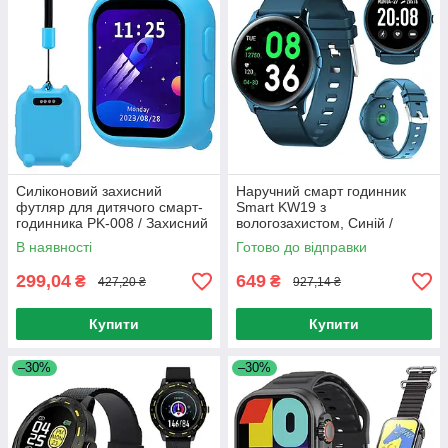
Силіконовий захисний
Наручний смарт годинник
футляр для дитячого смарт-
Smart KW19 з
годинника PK-008 / Захисний
вологозахистом, Синій /
чохол для дитячого смарт-
Смарт годинник з
В наявності
Готово до відправки
годинника
тонометром / Електронний
наручний годинник
299,04
649
₴
₴
427,20 ₴
927,14 ₴
Купити
Купити
–30%
–30%