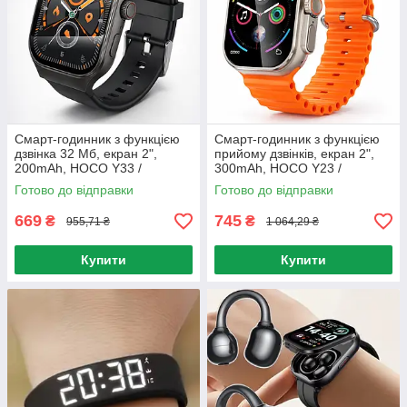
Смарт-годинник з функцією
Смарт-годинник з функцією
дзвінка 32 Мб, екран 2",
прийому дзвінків, екран 2",
200mAh, HOCO Y33 /
300mAh, HOCO Y23 /
Спортивний наручний
Розумний годинник /
Готово до відправки
Готово до відправки
годинник / Розумний
Спортивний наручний
годинник
годинник
669
745
₴
₴
955,71 ₴
1 064,29 ₴
Купити
Купити