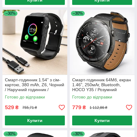
Купити
Купити
–30%
–30%
Смарт-годинник 1.54" з сім-
Смарт-годинник 64Мб, екран
картою, 380 mAh, Z6, Чорний
1.46", 250мАг, Bluetooth,
/ Наручний годинник /
HOCO Y35 / Розумний
Розумний годинник з
годинник на руку / Наручний
Готово до відправки
Готово до відправки
функцією дзвінка
годинник з функцією дзвінка
529
779
₴
₴
755,71 ₴
1 112,86 ₴
Купити
Купити
–30%
–30%