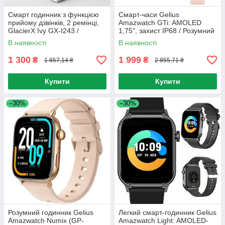
Смарт годинник з функцією
Смарт-часи Gelius
прийому дзвінків, 2 ремінці,
Amazwatch GTi: AMOLED
GlacierX Ivy GX-I243 /
1,75", захист IP68 / Розумний
Розумний годинник на руку /
смарт-годинник / Смарт-
В наявності
В наявності
Наручний годинник
годинник наручний
1 300
1 999
₴
₴
1 857,14 ₴
2 855,71 ₴
Купити
Купити
–30%
–30%
Розумний годинник Gelius
Легкий смарт-годинник Gelius
Amazwatch Numix (GP-
Amazwatch Light: AMOLED-