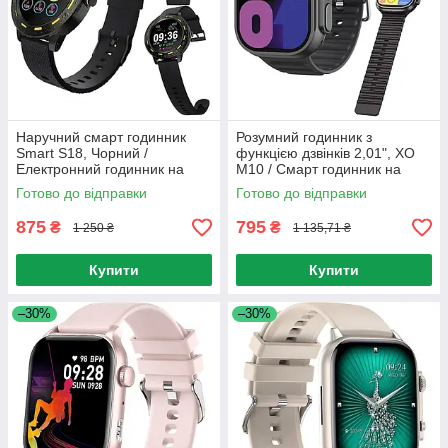
Наручний смарт годинник
Розумний годинник з
Smart S18, Чорний /
функцією дзвінків 2,01", XO
Електронний годинник на
M10 / Смарт годинник на
руку / Смарт годинник
руку / Наручний годинник з
Готово до відправки
Готово до відправки
водонепроникний
будильником
875
795
₴
₴
1 250 ₴
1 135,71 ₴
Купити
Купити
–30%
–30%