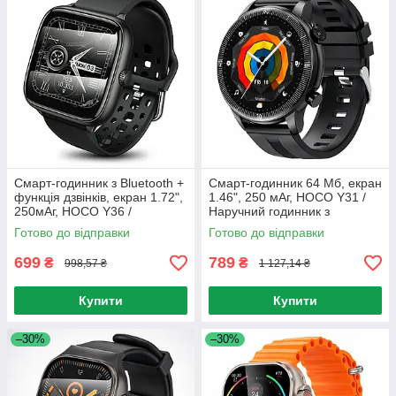
Смарт-годинник з Bluetooth +
Смарт-годинник 64 Мб, екран
функція дзвінків, екран 1.72",
1.46", 250 мАг, HOCO Y31 /
250мАг, HOCO Y36 /
Наручний годинник з
Спортивний годинник на руку
функцією дзвінка / Розумний
Готово до відправки
Готово до відправки
/ Розумний годинник
годинник на руку
699
789
₴
₴
998,57 ₴
1 127,14 ₴
Купити
Купити
–30%
–30%