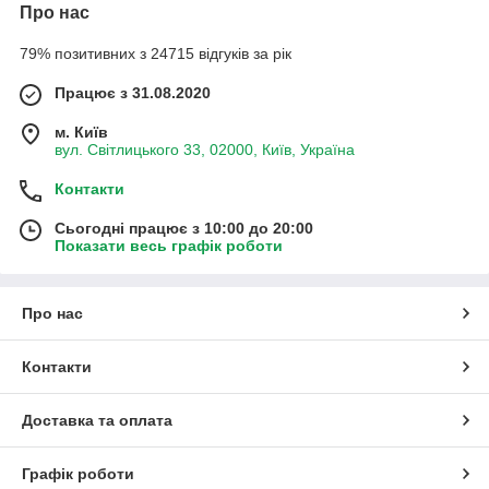
Про нас
Переваги смарт-годинників і фітнес-браслетів:
Моніторинг здоров’я
: пульс, насичення кисню
79% позитивних з 24715 відгуків за рік
(SpO₂), рівень стресу та якість сну
Трекінг активності
: кроки, дистанція, калорії, види
Працює з 31.08.2020
тренувань
м. Київ
Сповіщення без телефону
: дзвінки, SMS,
вул. Світлицького 33, 02000, Київ, Україна
месенджери, календар
Контакти
GPS та навігація
(у деяких моделях) — для занять
спортом на відкритому повітрі
Сьогодні працює з 10:00 до 20:00
Водостійкість
: можливість використовувати під час
Показати весь графік роботи
потрапляння вологи або під час плавання
Налаштування під стиль
: змінні ремінці,
Про нас
інтерфейси, кольорові циферблати
Автономність
: кілька днів роботи без підзарядки
Контакти
Доставка та оплата
Графік роботи